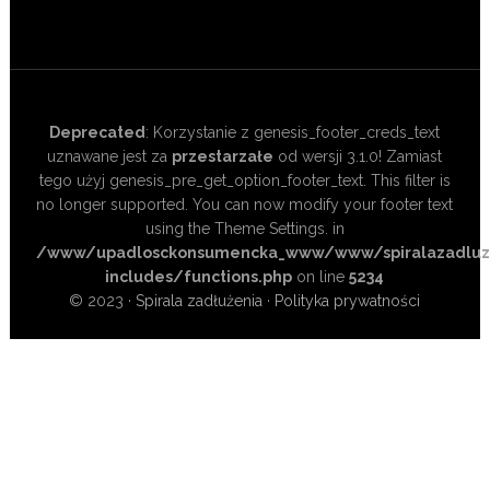
Deprecated
: Korzystanie z genesis_footer_creds_text
uznawane jest za
przestarzałe
od wersji 3.1.0! Zamiast
tego użyj genesis_pre_get_option_footer_text. This filter is
no longer supported. You can now modify your footer text
using the Theme Settings. in
/www/upadlosckonsumencka_www/www/spiralazadluze
includes/functions.php
on line
5234
© 2023 ·
Spirala zadłużenia
·
Polityka prywatności