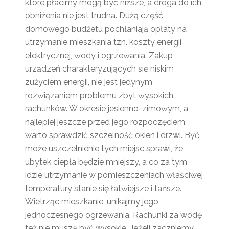
które płacimy mogą być niższe, a droga do ich
obniżenia nie jest trudna. Dużą część
domowego budżetu pochłaniają opłaty na
utrzymanie mieszkania tzn. koszty energii
elektrycznej, wody i ogrzewania. Zakup
urządzeń charakteryzujących się niskim
zużyciem energii, nie jest jedynym
rozwiązaniem problemu zbyt wysokich
rachunków. W okresie jesienno-zimowym, a
najlepiej jeszcze przed jego rozpoczęciem,
warto sprawdzić szczelność okien i drzwi. Być
może uszczelnienie tych miejsc sprawi, że
ubytek ciepła będzie mniejszy, a co za tym
idzie utrzymanie w pomieszczeniach właściwej
temperatury stanie się łatwiejsze i tańsze.
Wietrząc mieszkanie, unikajmy jego
jednoczesnego ogrzewania. Rachunki za wodę
też nie muszą być wysokie. Jeżeli zaczniemy