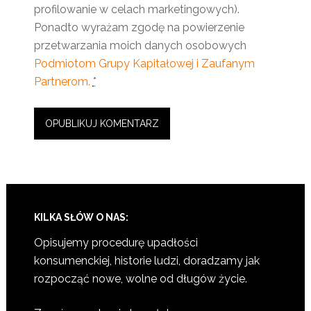
profilowanie w celach marketingowych).
Ponadto wyrażam zgodę na powierzenie
przetwarzania moich danych osobowych
Podmiotom Grupy Kapitałowej i Zaufanym
Partnerom.
*
KILKA SŁÓW O NAS:
Opisujemy procedurę upadłości
konsumenckiej, historie ludzi, doradzamy jak
rozpocząć nowe, wolne od długów życie.