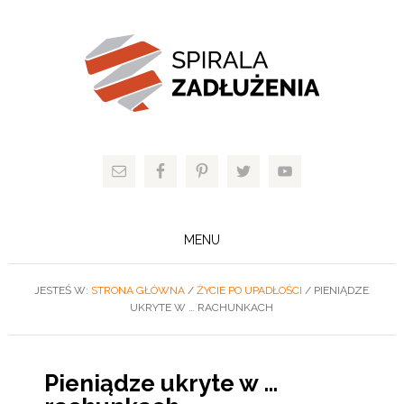
MENU
JESTEŚ W:
STRONA GŁÓWNA
/
ŻYCIE PO UPADŁOŚCI
/
PIENIĄDZE
UKRYTE W … RACHUNKACH
Pieniądze ukryte w …