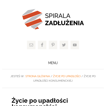
MENU
JESTEŚ W:
STRONA GŁÓWNA
/
ŻYCIE PO UPADŁOŚCI
/
ŻYCIE PO
UPADŁOŚCI KONSUMENCKIEJ
Życie po upadłości