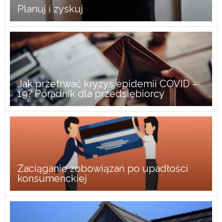
Planuj i zyskuj
Jak przetrwać kryzys epidemii COVID –
19? Poradnik dla przedsiębiorcy
Zaciąganie zobowiązań po upadłości
konsumenckiej