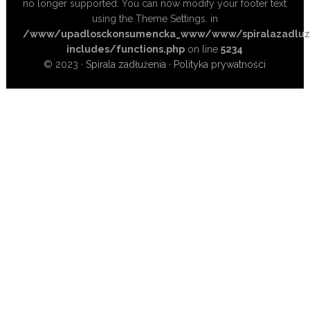
no longer supported. You can now modify your footer text
using the Theme Settings. in
/www/upadlosckonsumencka_www/www/spiralazadluze
includes/functions.php
on line
5234
© 2023 ·
Spirala zadłużenia
·
Polityka prywatności