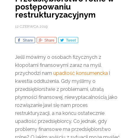
postępowaniu
restrukturyzacyjnym
12 CZERWCA 2019
Share
Share
Tweet
Jeśli mówimy o osobach fizycznych z
kłopotami finansowymi zaraz na myśl
przychodzi nam
upadłość konsumencka
i
kwestia oddłużenia. Gdy myślimy o
przedsiębiorstwie z problemami, utratą
płynności finansowej, niewypłacalnością jako
rozwiązanie jawi się nam proces
restrukturyzacji, a na końcu ostatecznie
upadłość przedsiębiorcy. Co jednak, gdy
problemy finansowe ma przedsiębiorstwo
rolne? O jakim wyjściu z sytuacji może myśleć