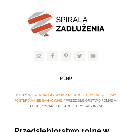
MENU
JESTEŚ W:
STRONA GŁÓWNA
/
RESTRUKTURYZACJA FIRMY,
POSTĘPOWANIE SANACYJNE
/
PRZEDSIĘBIORSTWO ROLNE W
POSTĘPOWANIU RESTRUKTURYZACYJNYM
Przedsiębiorstwo rolne w