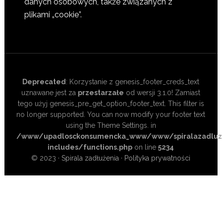
danych osobowych, także związanych z
plikami „cookie”.
Deprecated
: Korzystanie z genesis_footer_creds_text
uznawane jest za
przestarzałe
od wersji 3.1.0! Zamiast
tego użyj genesis_pre_get_option_footer_text. This filter is
no longer supported. You can now modify your footer text
using the Theme Settings. in
/www/upadlosckonsumencka_www/www/spiralazadluze
includes/functions.php
on line
5234
© 2023 ·
Spirala zadłużenia
·
Polityka prywatności