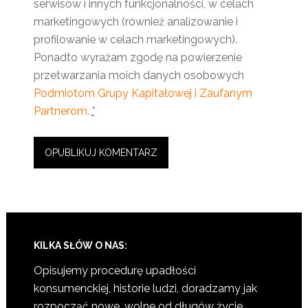
serwisów i innych funkcjonalności, w celach
marketingowych (również analizowanie i
profilowanie w celach marketingowych).
Ponadto wyrażam zgodę na powierzenie
przetwarzania moich danych osobowych
Podmiotom Grupy Kapitałowej i Zaufanym
Partnerom.
*
KILKA SŁÓW O NAS:
Opisujemy procedurę upadłości
konsumenckiej, historie ludzi, doradzamy jak
rozpocząć nowe, wolne od długów życie.