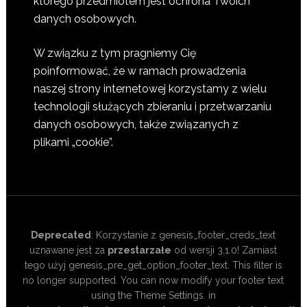
którego przedmiotem jest ochrona Twoich
danych osobowych.
W związku z tym pragniemy Cię
poinformować, że w ramach prowadzenia
naszej strony internetowej korzystamy z wielu
technologii służących zbieraniu i przetwarzaniu
danych osobowych, także związanych z
plikami „cookie”.
Deprecated
: Korzystanie z genesis_footer_creds_text
uznawane jest za
przestarzałe
od wersji 3.1.0! Zamiast
tego użyj genesis_pre_get_option_footer_text. This filter is
no longer supported. You can now modify your footer text
using the Theme Settings. in