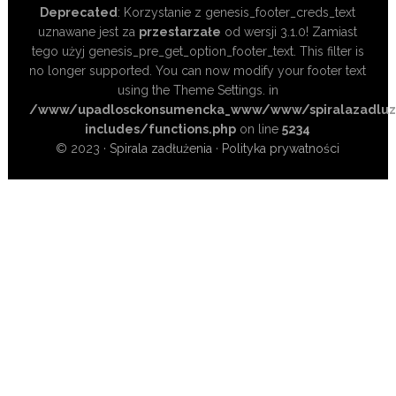
Deprecated
: Korzystanie z genesis_footer_creds_text
uznawane jest za
przestarzałe
od wersji 3.1.0! Zamiast
tego użyj genesis_pre_get_option_footer_text. This filter is
no longer supported. You can now modify your footer text
using the Theme Settings. in
/www/upadlosckonsumencka_www/www/spiralazadluze
includes/functions.php
on line
5234
© 2023 ·
Spirala zadłużenia
·
Polityka prywatności