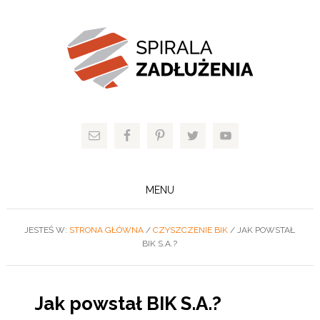
MENU
JESTEŚ W:
STRONA GŁÓWNA
/
CZYSZCZENIE BIK
/
JAK POWSTAŁ
BIK S.A.?
Jak powstał BIK S.A.?